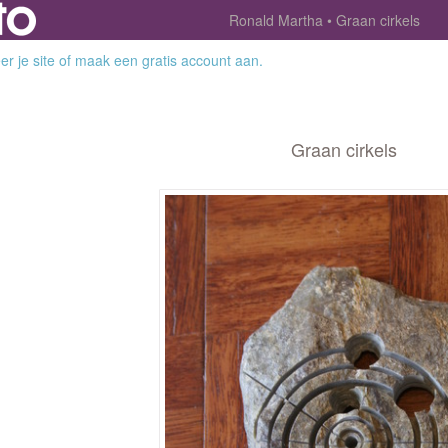
Ronald Martha
Graan cirkels
r je site
of
maak een gratis account aan
.
Graan cirkels