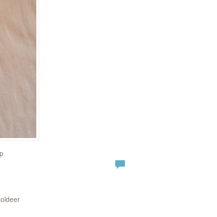
op
oldeer