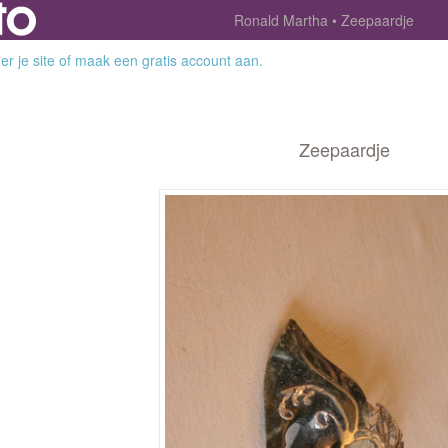
Ronald Martha
Zeepaardje
r je site
of
maak een gratis account aan
.
Zeepaardje