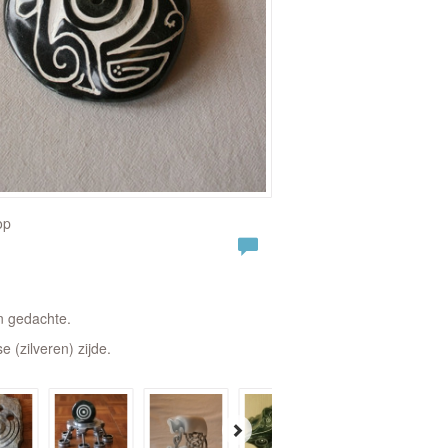
op
in gedachte.
e (zilveren) zijde.