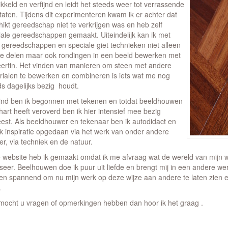
kkeld en verfijnd en leidt het steeds weer tot verrassende
taten. Tijdens dit experimenteren kwam ik er achter dat
ikt gereedschap niet te verkrijgen was en heb zelf
iale gereedschappen gemaakt. Uiteindelijk kan ik met
 gereedschappen en speciale giet technieken niet alleen
ke delen maar ook rondingen in een beeld bewerken met
eertin. Het vinden van manieren om steen met andere
rialen te bewerken en combineren is iets wat me nog
ds dagelijks bezig houdt.
kind ben ik begonnen met tekenen en totdat beeldhouwen
hart heeft veroverd ben ik hier intensief mee bezig
est. Als beeldhouwer en tekenaar ben ik autodidact en
ik inspiratie opgedaan via het werk van onder andere
r, via techniek en de natuur.
 website heb ik gemaakt omdat ik me afvraag wat de wereld van mijn we
eer. Beelhouwen doe ik puur uit liefde en brengt mij in een andere werel
 en spannend om nu mijn werk op deze wijze aan andere te laten zien 
.
mocht u vragen of opmerkingen hebben dan hoor ik het graag .