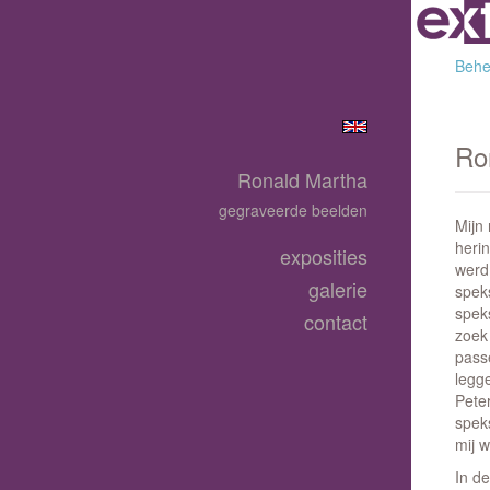
Behee
Ro
Ronald Martha
gegraveerde beelden
Mijn
herin
exposities
werd 
galerie
spek
spek
contact
zoek
passe
legg
Peter
spek
mij 
In d