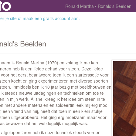
Ronald Martha
Ronald's Beelden
r je site
of
maak een gratis account aan
.
nald's Beelden
 naam is Ronald Martha (1970) en zolang ik me kan
neren heb ik een liefde gehad voor steen. Deze liefde
voor het eerst beantwoord toen ik een starterssetje voor
steen kocht en ging experimenteren met diverse soorten
steen. Inmiddels ben ik 10 jaar bezig met beeldhouwen en
 ik steeds nieuwe uitdagingen en technieken om toe te
n in mijn werk. Al snel kreeg ik het idee om steen in te
en met andere materialen en soldeertin leek mij erg mooi.
, een vriend van mij, heeft dat toen in een klein stukje
steen uitgeprobeerd. Het ging erg moeizaam maar voor
was bewezen dat het wel degelijk mogelijk was.
e afgelopen jaren heb ik deze techniek steeds verder