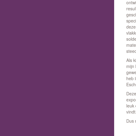
ontwi
resul
gesch
spec
deze
vlak
sold
mate
stee
Als 
mijn 
gewe
heb 
Esche
Deze
expos
leuk
vindt
Dus 